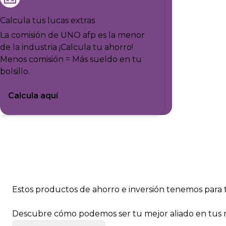
Calcula tus lucas extras
La comisión de UNO afp es la menor
de la industria ¡Calcula tu ahorro!
Menos comisión = Más sueldo en tu
bolsillo.
Calcula aquí
Estos productos de ahorro e inversión
tenemos para t
Descubre cómo podemos ser tu mejor aliado en tus me