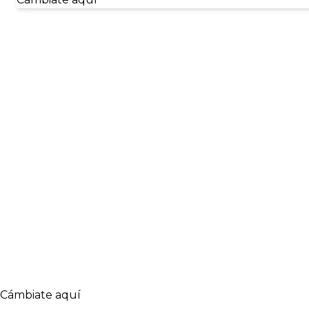
¿Por qué elegir
UNO afp?
Nos apasiona ayudarte hoy para que puedas alcanzar tu
Además de nuestro compromiso por tener la menor comis
valoradas del sistema de pensiones.
Ya son más de 1.5 millones las personas que han confiado
Cámbiate aquí