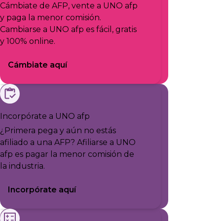
Cámbiate de AFP, vente a UNO afp
y paga la menor comisión.
Cambiarse a UNO afp es fácil, gratis
y 100% online.
Cámbiate aquí
Incorpórate a UNO afp
¿Primera pega y aún no estás
afiliado a una AFP? Afiliarse a UNO
afp es pagar la menor comisión de
la industria.
Incorpórate aquí