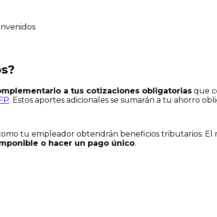
onvenidos
os?
omplementario a tus cotizaciones obligatorias
que c
FP
. Estos aportes adicionales se sumarán a tu ahorro obl
 como tu empleador obtendrán beneficios tributarios. E
imponible o hacer un pago único
.